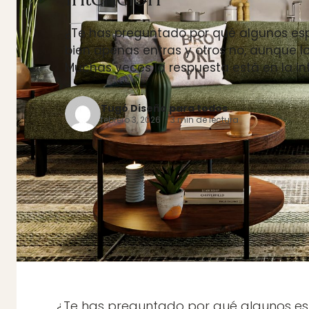
¿Te has preguntado por qué algunos esp
bien apenas entras y otros no, aunque l
Muchas veces la respuesta está en la i
Tugó Diseño para todos
febrero 3, 2026 · 3 min de lectura
¿Te has preguntado por qué algunos esp