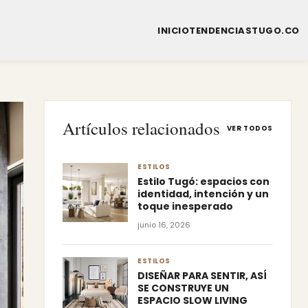
INICIO
TENDENCIAS
TUGO.CO
Artículos relacionados
VER TODOS
ESTILOS
Estilo Tugó: espacios con
identidad, intención y un
toque inesperado
junio 16, 2026
ESTILOS
DISEÑAR PARA SENTIR, ASÍ
SE CONSTRUYE UN
ESPACIO SLOW LIVING