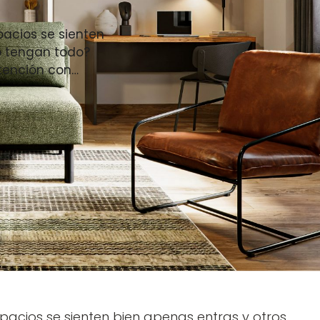
acios se sienten
o tengan todo?
ntención con…
acios se sienten bien apenas entras y otros