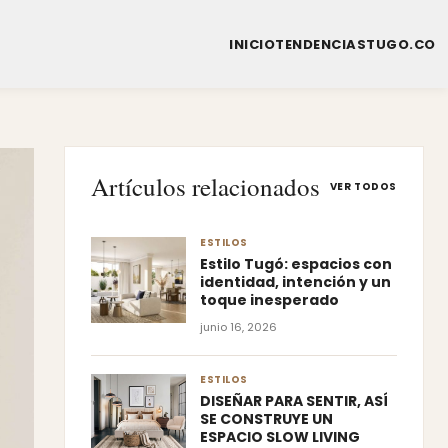
INICIO
TENDENCIAS
TUGO.CO
Artículos relacionados
VER TODOS
ESTILOS
Estilo Tugó: espacios con
identidad, intención y un
toque inesperado
junio 16, 2026
ESTILOS
DISEÑAR PARA SENTIR, ASÍ
SE CONSTRUYE UN
ESPACIO SLOW LIVING