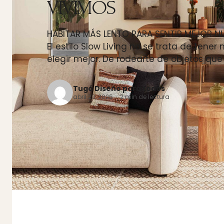
VIVIMOS
HABITAR MÁS LENTO PARA SENTIR MEJOR N
El estilo Slow Living no se trata de tener
elegir mejor. De rodearte de objetos qu
Tugó Diseño para todos
abril 20, 2026 · 2 min de lectura