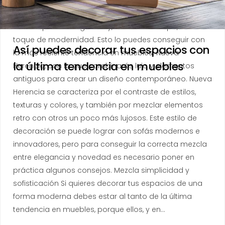
hecho, si prestas atención a las últimas tendencias en
muebles, te darás cuenta de lo sencillo que puede ser
tener espacios elegantes y, al mismo tiempo, con un
toque de modernidad. Esto lo puedes conseguir con
Así puedes decorar tus espacios con
la más reciente tendencia en muebles: Nueva
la última tendencia en muebles
Herencia, con la que combinarás lujo y elementos
antiguos para crear un diseño contemporáneo. Nueva
Herencia se caracteriza por el contraste de estilos,
texturas y colores, y también por mezclar elementos
retro con otros un poco más lujosos. Este estilo de
decoración se puede lograr con sofás modernos e
innovadores, pero para conseguir la correcta mezcla
entre elegancia y novedad es necesario poner en
práctica algunos consejos. Mezcla simplicidad y
sofisticación Si quieres decorar tus espacios de una
forma moderna debes estar al tanto de la última
tendencia en muebles, porque ellos, y en…