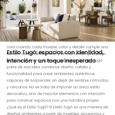
ESTILOS
JUNIO 16, 2026
Estilo Tugó: espacios con identidad, intención y un
toque inesperado Un hogar con personalidad no se
construye siguiendo una fórmula rígida ni reuniendo
objetos únicamente porque combinan entre sí. Se
crea cuando cada mueble, color y detalle cumple una
Estilo Tugó: espacios con identidad,
función dentro del espacio y, al mismo tiempo, refleja
intención y un toque inesperado
la forma de vivir de quienes lo habitan. El Estilo Tugó
parte de esa idea: combinar diseño, calidez y
funcionalidad para crear ambientes auténticos,
capaces de sorprender sin dejar de sentirse cómodos
y cercanos. No se trata de imponer un único estilo
decorativo, sino de mezclar elementos con intención
para construir espacios con una narrativa propia.
¿Qué es el Estilo Tugó? El Estilo Tugó es una manera de
diseñar ambientes a partir de muebles, accesorios y