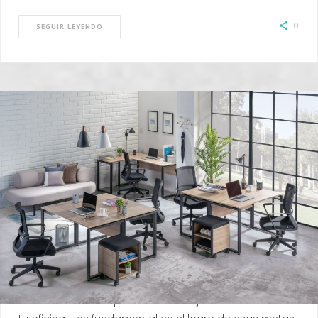
0
SEGUIR LEYENDO
TENDENCIAS
ENERO 15, 2019
Cada vez que comienza un nuevo año muchas
personas se trazan objetivos laborales, como ser más
productivos. Y, aunque no siempre se toma en cuenta,
el diseño de los espacios de trabajo —en tu casa o en