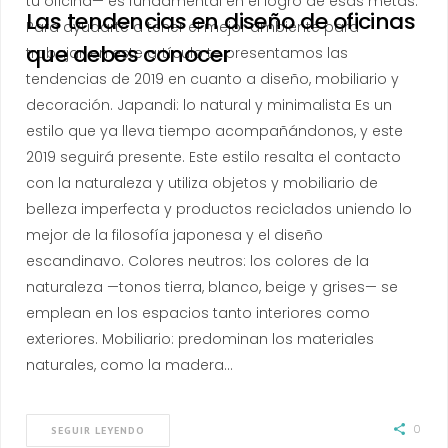
tu oficina— es fundamental en el logro de esas metas.
Las tendencias en diseño de oficinas
Para ayudarte a tener el mejor ambiente para
que debes conocer
trabajar, en este artículo te presentamos las
tendencias de 2019 en cuanto a diseño, mobiliario y
decoración. Japandi: lo natural y minimalista Es un
estilo que ya lleva tiempo acompañándonos, y este
2019 seguirá presente. Este estilo resalta el contacto
con la naturaleza y utiliza objetos y mobiliario de
belleza imperfecta y productos reciclados uniendo lo
mejor de la filosofía japonesa y el diseño
escandinavo. Colores neutros: los colores de la
naturaleza —tonos tierra, blanco, beige y grises— se
emplean en los espacios tanto interiores como
exteriores. Mobiliario: predominan los materiales
naturales, como la madera…
0
SEGUIR LEYENDO