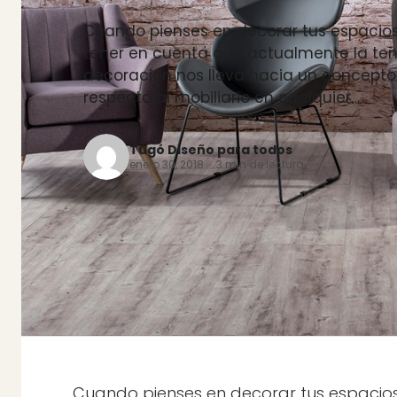
Cuando pienses en decorar tus espacio
tener en cuenta que actualmente la te
decoración nos lleva hacia un concept
respecto al mobiliario en cualquier…
Tugó Diseño para todos
enero 30, 2018 · 3 min de lectura
Cuando pienses en decorar tus espacios