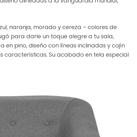
n diseño alineadas a la vanguardia mundial,
azul, naranja, morado y cereza – colores de
gó para darle un toque alegre a tu sala,
a en pino, diseño con líneas inclinadas y cojín
us características. Su acabado en tela especial